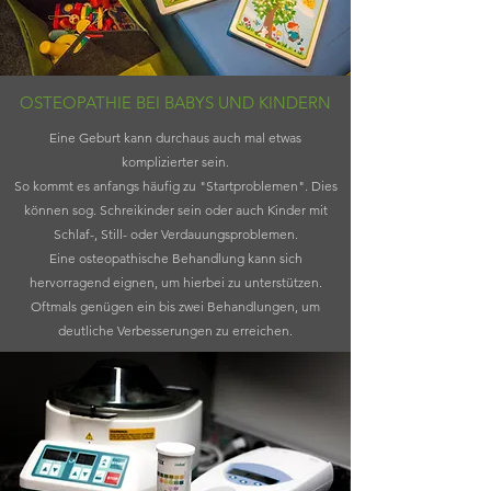
OSTEOPATHIE BEI BABYS UND KINDERN
Eine Geburt kann durchaus auch mal etwas
komplizierter sein.
So kommt es anfangs häufig zu "Startproblemen". Dies
können sog. Schreikinder sein oder auch Kinder mit
Schlaf-, Still- oder Verdauungsproblemen.
Eine osteopathische Behandlung kann sich
hervorragend eignen, um hierbei zu unterstützen.
Oftmals genügen ein bis zwei Behandlungen, um
deutliche Verbesserungen zu erreichen.