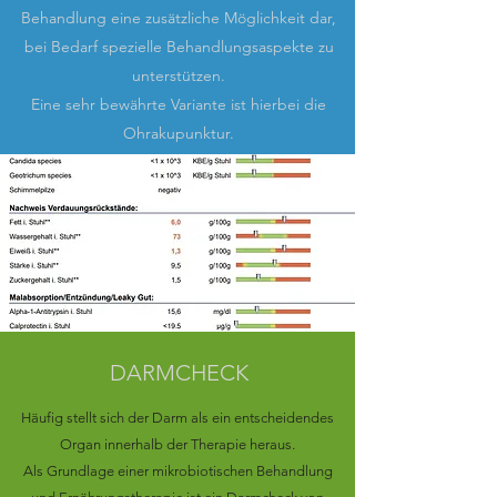
Behandlung eine zusätzliche Möglichkeit dar,
bei Bedarf spezielle Behandlungsaspekte zu
unterstützen.
Eine sehr bewährte Variante ist hierbei die
Ohrakupunktur.
DARMCHECK
Häufig stellt sich der Darm als ein entscheidendes
Organ innerhalb der Therapie heraus.
Als Grundlage einer mikrobiotischen Behandlung