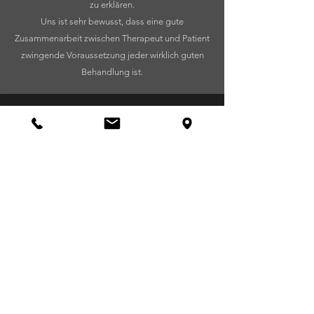
zu erklären.
Uns ist sehr bewusst, dass eine gute
Zusammenarbeit zwischen Therapeut und Patient
zwingende Voraussetzung jeder wirklich guten
Behandlung ist.