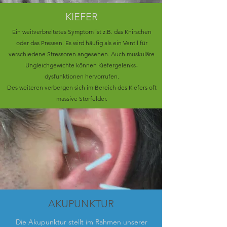
KIEFER
Ein weitverbreitetes Symptom ist z.B. das Knirschen
oder das Pressen. Es wird häufig als ein Ventil für
verschiedene Stressoren angesehen. Auch muskuläre
Ungleichgewichte können Kiefergelenks-
dysfunktionen hervorrufen.
Des weiteren verbergen sich im Bereich des Kiefers oft
massive Störfelder.
AKUPUNKTUR
Die Akupunktur stellt im Rahmen unserer