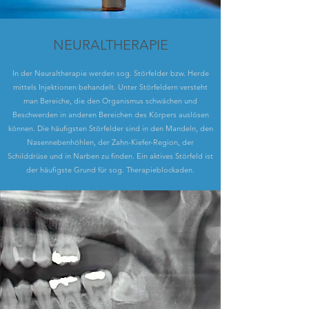
NEURALTHERAPIE
In der Neuraltherapie werden sog. Störfelder bzw. Herde
mittels Injektionen behandelt. Unter Störfeldern versteht
man Bereiche, die den Organismus schwächen und
Beschwerden in anderen Bereichen des Körpers auslösen
können. Die häufigsten Störfelder sind in den Mandeln, den
Nasennebenhöhlen, der Zahn-Kiefer-Region, der
Schilddrüse und in Narben zu finden. Ein aktives Störfeld ist
der häufigste Grund für sog. Therapieblockaden.